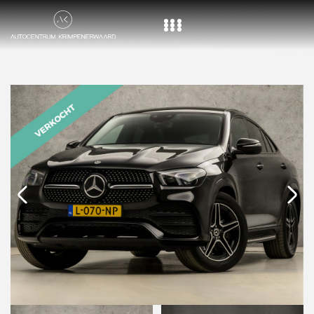
Home
Aanbod
Diensten
Over ons
Vacature
Contact