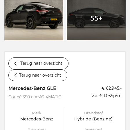
55+
Terug naar overzicht
Terug naar overzicht
Mercedes-Benz GLE
€
62.945,-
v.a. € 1.035p/m
Coupé 350 e AMG 4MATIC
Merk
Brandstof
Mercedes-Benz
Hybride (Benzine)
Bouwjaar
kmstand