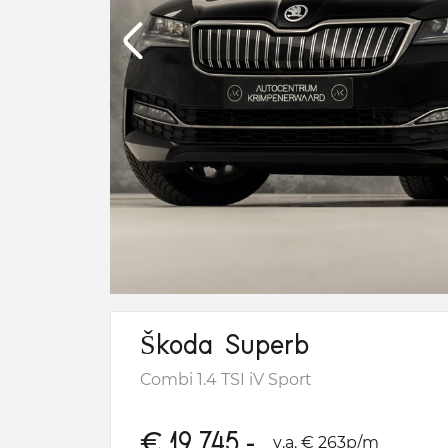
Škoda Superb
Combi 1.4 TSI iV Sport
€
19.745,-
v.a. € 263p/m