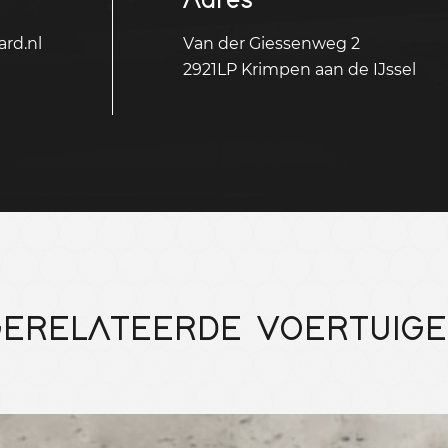
rd.nl
Van der Giessenweg 2
2921LP Krimpen aan de IJssel
ERELATEERDE VOERTUIG