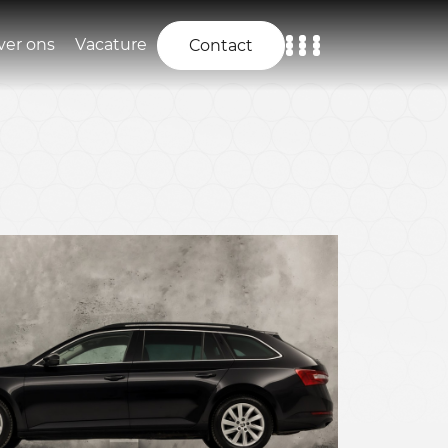
ver ons
Vacature
Contact
Home
Aanbod
Diensten
Over ons
Vacature
Contact