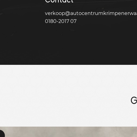
verkoop@autocentrumkrimpenerwaa
0180-2017 07
G