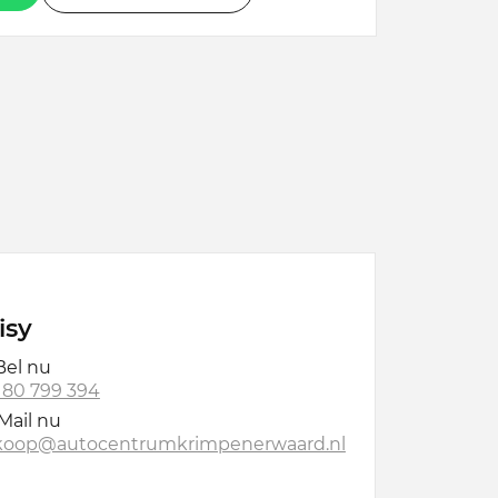
isy
el nu
 180 799 394
Mail nu
koop@autocentrumkrimpenerwaard.nl