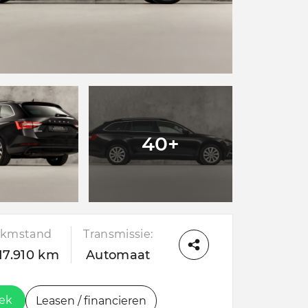
40+
kmstand
Transmissie:
17.910 km
Automaat
oek
Leasen / financieren