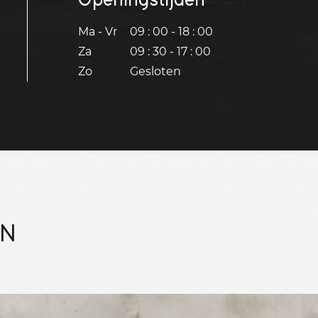
Ma - Vr
09 : 00 - 18 : 00
Za
09 : 30 - 17 : 00
Zo
Gesloten
EN
Bekijk 