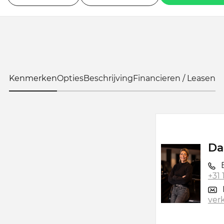
Kenmerken
Opties
Beschrijving
Financieren / Leasen
Da
B
+31
ver