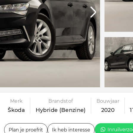
Merk
Brandstof
Bouwjaar
Škoda
Hybride (Benzine)
2020
1
Inruilverz
Plan je proefrit
Ik heb interesse