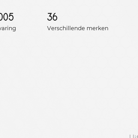
005
36
varing
Verschillende merken