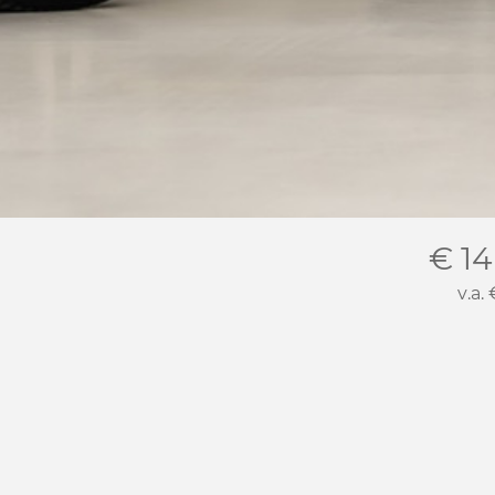
€ 14
v.a.