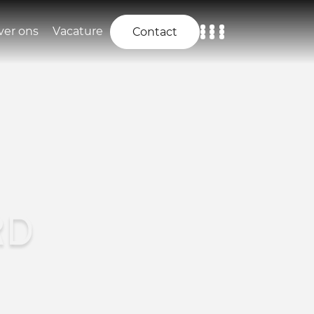
ver ons
Vacature
Contact
Home
Aanbod
Diensten
Over ons
RD
Vacature
Contact