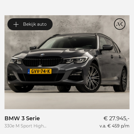
Bekijk auto
BMW 3 Serie
€ 27.945,-
V
330e M Sport High
v.a. € 459 p/m
Va
Executive
R