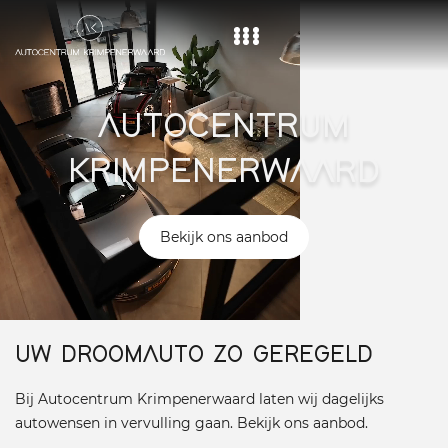
Home
AUTOCENTRUM
Aanbod
KRIMPENERWAARD
Diensten
Over ons
Bekijk ons aanbod
Vacature
Contact
UW DROOMAUTO ZO GEREGELD
Bij Autocentrum Krimpenerwaard laten wij dagelijks
autowensen in vervulling gaan. Bekijk ons aanbod.