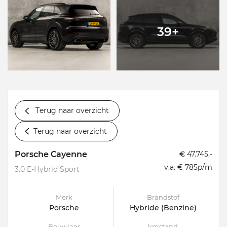
39+
Terug naar overzicht
Terug naar overzicht
Porsche Cayenne
€
47.745,-
v.a. € 785p/m
3.0 E-Hybrid Sport
Merk
Brandstof
Porsche
Hybride (Benzine)
Bouwjaar
kmstand