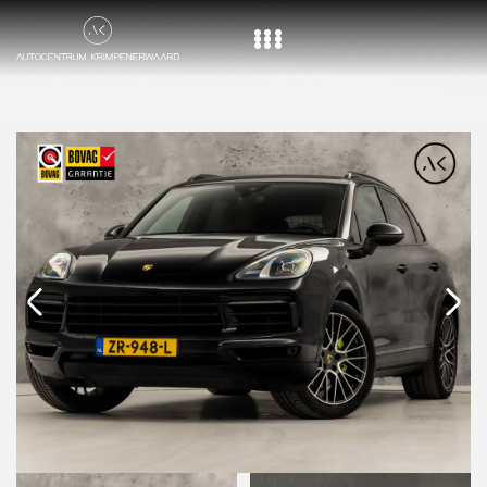
Home
Aanbod
Diensten
Over ons
Vacature
Contact