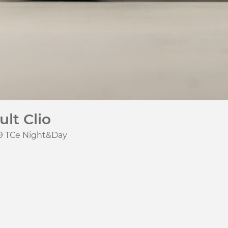
lt Clio
.9 TCe Night&Day