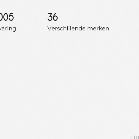
005
36
varing
Verschillende merken