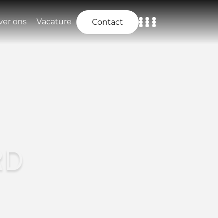
ver ons
Vacature
Contact
Home
Aanbod
Diensten
Over ons
RD
Vacature
Contact