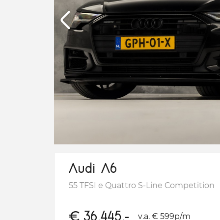
Audi A6
55 TFSI e Quattro S-Line Competition
€
36.445,-
v.a. € 599p/m