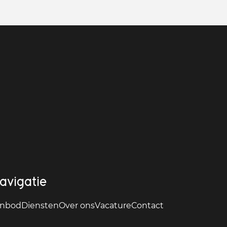
avigatie
nbod
Diensten
Over ons
Vacature
Contact