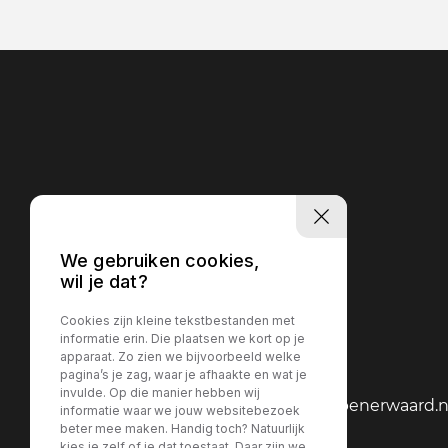
We gebruiken cookies,
wil je dat?
Cookies zijn kleine tekstbestanden met
informatie erin. Die plaatsen we kort op je
Contact
apparaat. Zo zien we bijvoorbeeld welke
pagina’s je zag, waar je afhaakte en wat je
invulde. Op die manier hebben wij
verkoop@autocentrumkrimpenerwaard.n
informatie waar we jouw websitebezoek
beter mee maken. Handig toch? Natuurlijk
0180-2017 07
kies je zelf of je dat toestaat. Daar zijn we