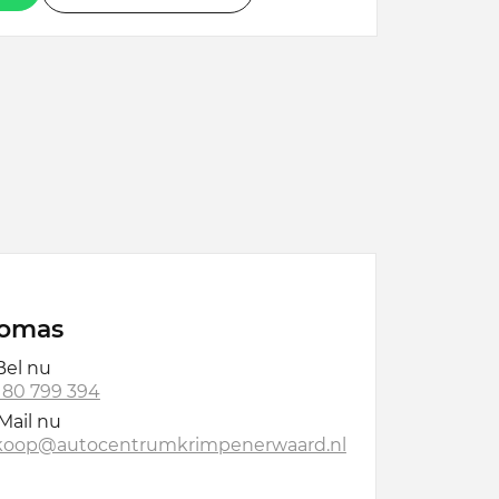
omas
el nu
 180 799 394
Mail nu
koop@autocentrumkrimpenerwaard.nl