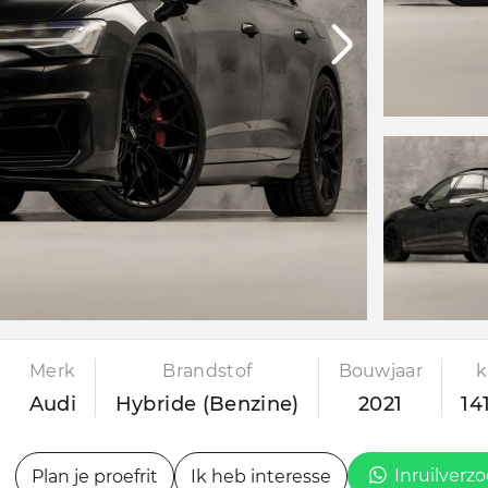
Merk
Brandstof
Bouwjaar
k
Audi
Hybride (Benzine)
2021
14
Inruilverz
Plan je proefrit
Ik heb interesse