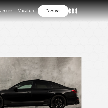
ver ons
Vacature
Contact
Home
Aanbod
Diensten
Over ons
Vacature
Contact