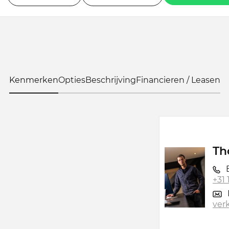
Kenmerken
Opties
Beschrijving
Financieren / Leasen
Th
B
+31
ver