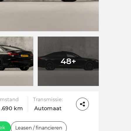
48+
mstand
Transmissie:
1.690 km
Automaat
oek
Leasen / financieren