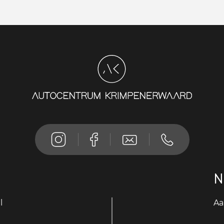
N
l
Aa