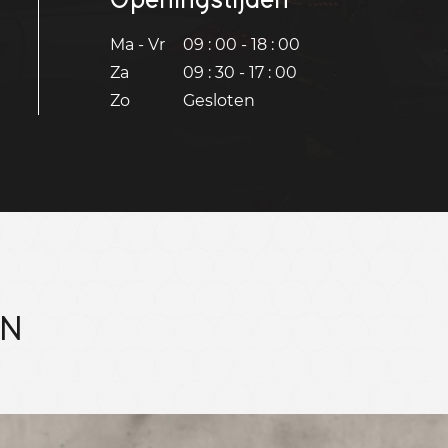
Ma - Vr
09 : 00 - 18 : 00
Za
09 : 30 - 17 : 00
Zo
Gesloten
EN
Bekijk 