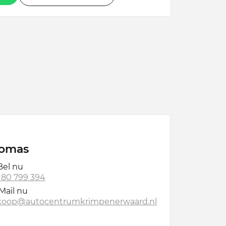
omas
el nu
 180 799 394
Mail nu
koop@autocentrumkrimpenerwaard.nl