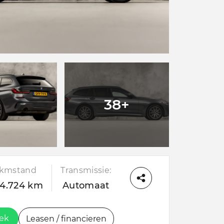
38+
kmstand
Transmissie:
14.724 km
Automaat
oek
Leasen / financieren