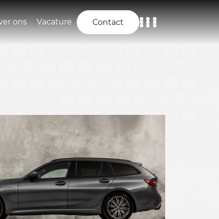
ver ons
Vacature
Contact
Home
Aanbod
Diensten
Over ons
Vacature
Contact