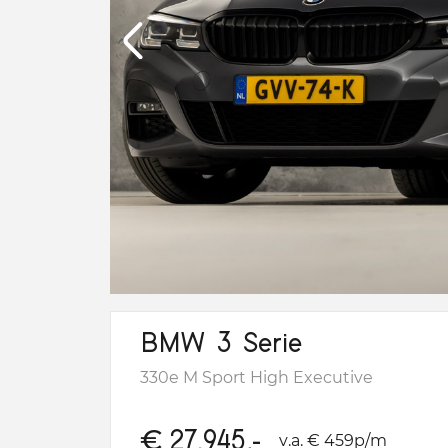
BMW 3 Serie
330e M Sport High Executive
€
27.945,-
v.a. € 459p/m