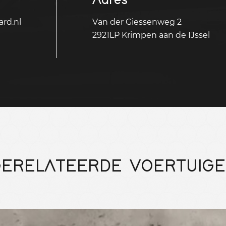
rd.nl
Van der Giessenweg 2
2921LP Krimpen aan de IJssel
ERELATEERDE VOERTUIG