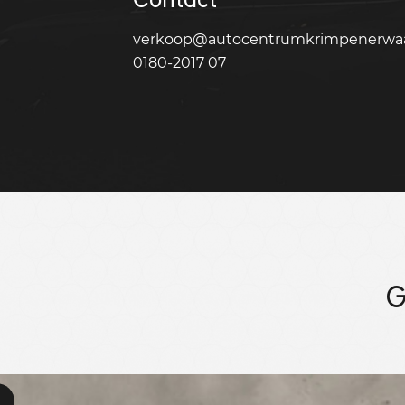
verkoop@autocentrumkrimpenerwaa
0180-2017 07
G