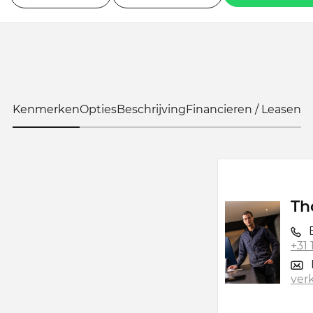
Kenmerken
Opties
Beschrijving
Financieren / Leasen
Th
B
+31
ver