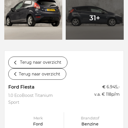
31+
Terug naar overzicht
Terug naar overzicht
Ford Fiesta
€
6.945,-
v.a. € 118p/m
1.0 EcoBoost Titanium
Sport
Merk
Brandstof
Ford
Benzine