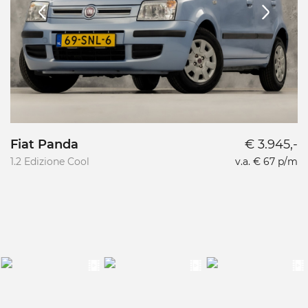
Fiat Panda
€ 3.945,-
1.2 Edizione Cool
v.a. € 67 p/m
1.