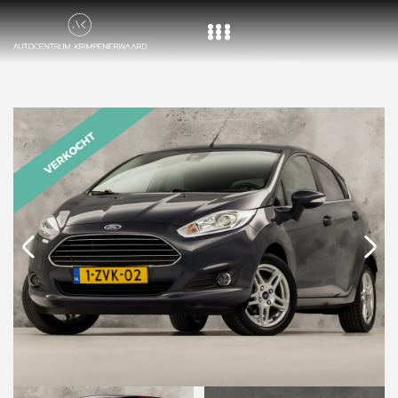
Home
Aanbod
Diensten
Over ons
Vacature
Contact