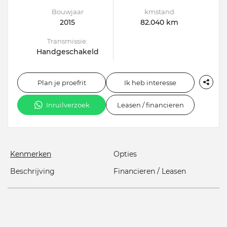
Bouwjaar
kmstand
2015
82.040 km
Transmissie:
Handgeschakeld
Plan je proefrit
Ik heb interesse
Inruilverzoek
Leasen / financieren
Kenmerken
Opties
Beschrijving
Financieren / Leasen