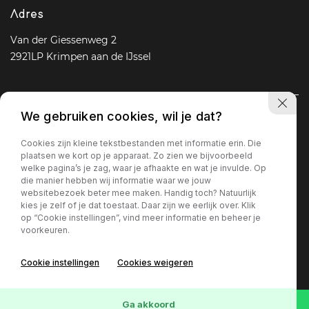
Adres
Van der Giessenweg 2
2921LP Krimpen aan de IJssel
We gebruiken cookies, wil je dat?
Navigatie
Cookies zijn kleine tekstbestanden met informatie erin. Die
Aanbod
Diensten
Over ons
Vacature
Contact
plaatsen we kort op je apparaat. Zo zien we bijvoorbeeld
welke pagina’s je zag, waar je afhaakte en wat je invulde. Op
die manier hebben wij informatie waar we jouw
websitebezoek beter mee maken. Handig toch? Natuurlijk
Openingstijden
kies je zelf of je dat toestaat. Daar zijn we eerlijk over. Klik
op “Cookie instellingen”, vind meer informatie en beheer je
Ma - Vr
09 : 00 - 18 : 00
voorkeuren.
Za
09 : 30 - 17 : 00
Zo
Gesloten
Cookie instellingen
Cookies weigeren
Privacy policy
Ga akkoord