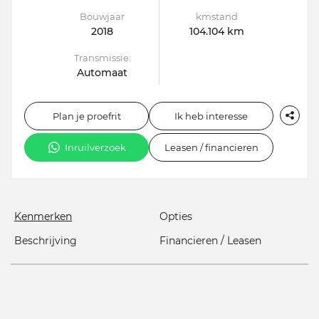
Bouwjaar
kmstand
2018
104.104 km
Transmissie:
Automaat
Plan je proefrit
Ik heb interesse
Inruilverzoek
Leasen / financieren
Kenmerken
Opties
Beschrijving
Financieren / Leasen