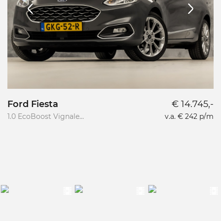
Ford Fiesta
€ 14.745,-
1.0 EcoBoost Vignale
v.a. € 242 p/m
1.
Titanium Sport