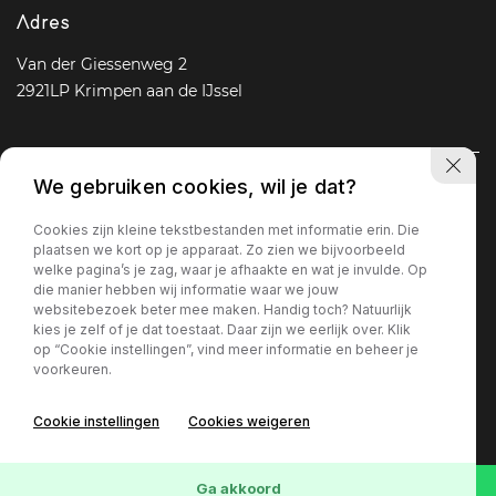
Adres
Van der Giessenweg 2
2921LP Krimpen aan de IJssel
We gebruiken cookies, wil je dat?
Navigatie
Cookies zijn kleine tekstbestanden met informatie erin. Die
Aanbod
Diensten
Over ons
Vacature
Contact
plaatsen we kort op je apparaat. Zo zien we bijvoorbeeld
welke pagina’s je zag, waar je afhaakte en wat je invulde. Op
die manier hebben wij informatie waar we jouw
websitebezoek beter mee maken. Handig toch? Natuurlijk
Openingstijden
kies je zelf of je dat toestaat. Daar zijn we eerlijk over. Klik
op “Cookie instellingen”, vind meer informatie en beheer je
Ma - Vr
09 : 00 - 18 : 00
voorkeuren.
Za
09 : 30 - 17 : 00
Zo
Gesloten
Cookie instellingen
Cookies weigeren
Privacy policy
Ga akkoord