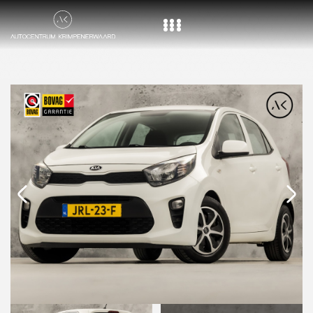
Home
Aanbod
Diensten
Over ons
Vacature
Contact