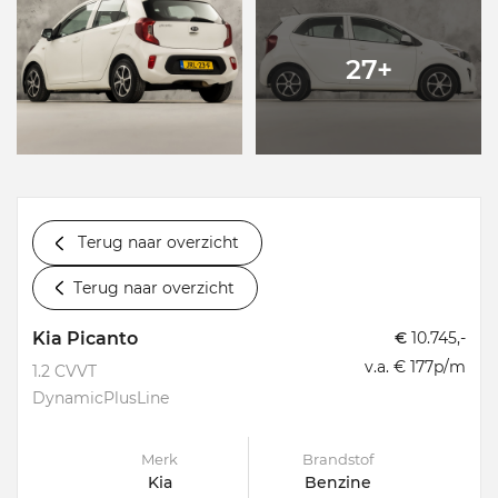
27+
Terug naar overzicht
Terug naar overzicht
Kia Picanto
€
10.745,-
v.a. € 177p/m
1.2 CVVT
DynamicPlusLine
Merk
Brandstof
Kia
Benzine