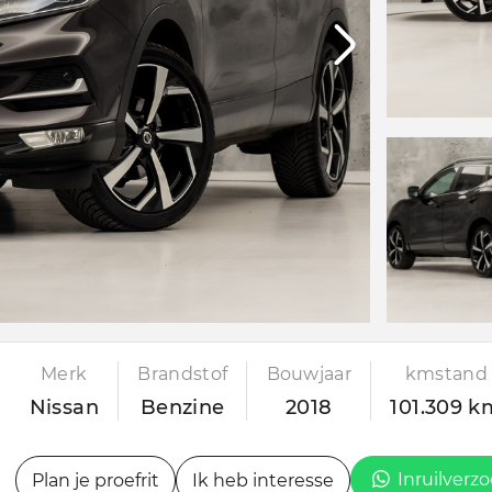
Merk
Brandstof
Bouwjaar
kmstand
Nissan
Benzine
2018
101.309 k
Inruilverz
Plan je proefrit
Ik heb interesse