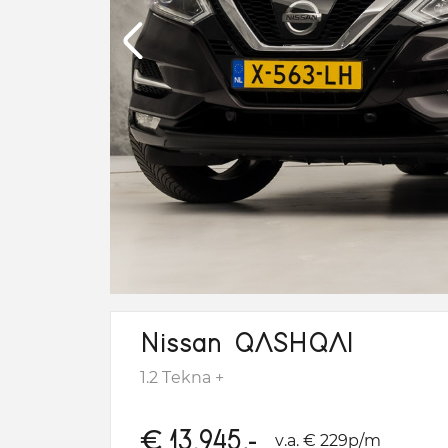
Nissan QASHQAI
1.2 Tekna +
€
13.945,-
v.a. € 229p/m