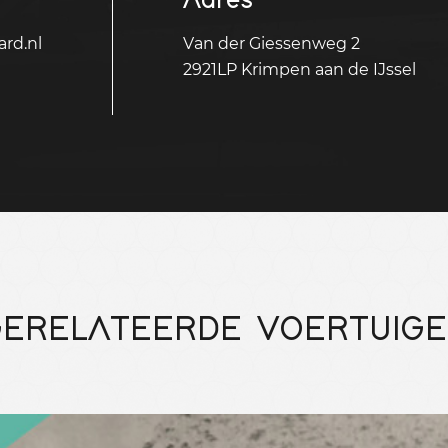
rd.nl
Van der Giessenweg 2
2921LP Krimpen aan de IJssel
ERELATEERDE VOERTUIG