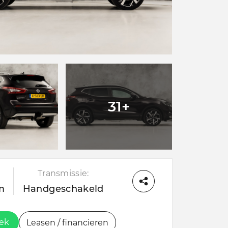
31+
Transmissie:
m
Handgeschakeld
oek
Leasen / financieren