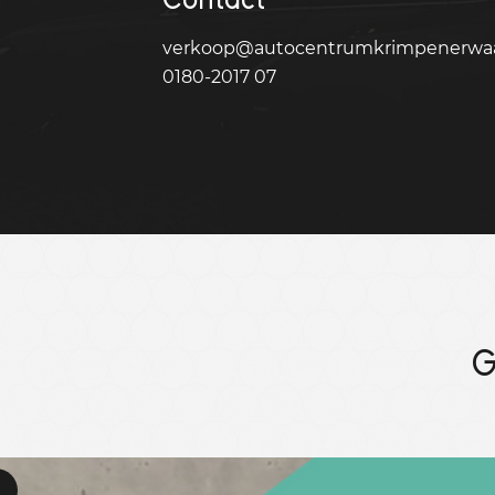
verkoop@autocentrumkrimpenerwaa
0180-2017 07
G