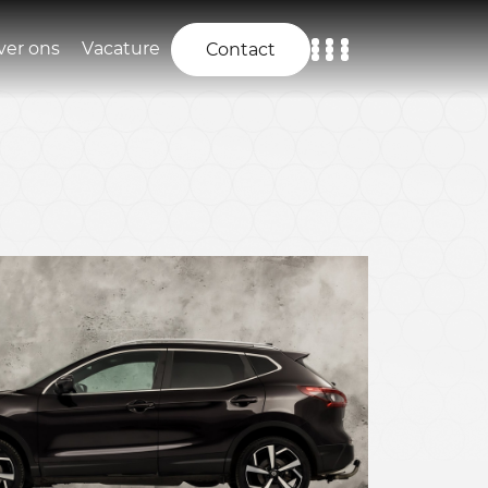
ver ons
Vacature
Contact
Home
Aanbod
Diensten
Over ons
Vacature
Contact