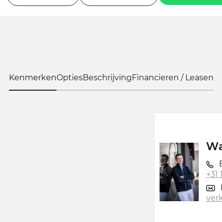
Kenmerken
Opties
Beschrijving
Financieren / Leasen
Wa
B
+31
ver