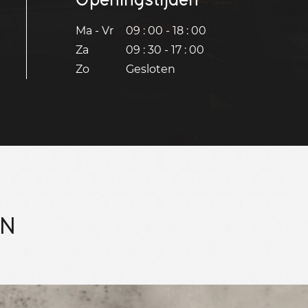
Ma - Vr
09 : 00 - 18 : 00
Za
09 : 30 - 17 : 00
Zo
Gesloten
EN
Bekijk 