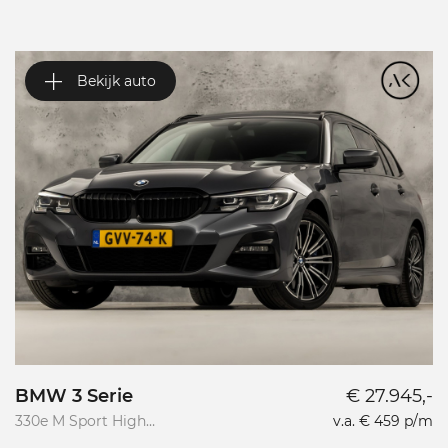
Bekijk auto
BMW 3 Serie
€ 27.945,-
V
330e M Sport High
v.a. € 459 p/m
Va
Executive
R