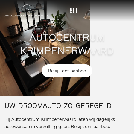
Home
AUTOCENTRUM
Aanbod
KRIMPENERWAARD
Diensten
Over ons
Bekijk ons aanbod
Vacature
Contact
UW DROOMAUTO ZO GEREGELD
Bij Autocentrum Krimpenerwaard laten wij dagelijks
autowensen in vervulling gaan. Bekijk ons aanbod.