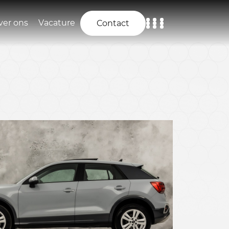
ver ons
Vacature
Contact
Home
Aanbod
Diensten
Over ons
Vacature
Contact