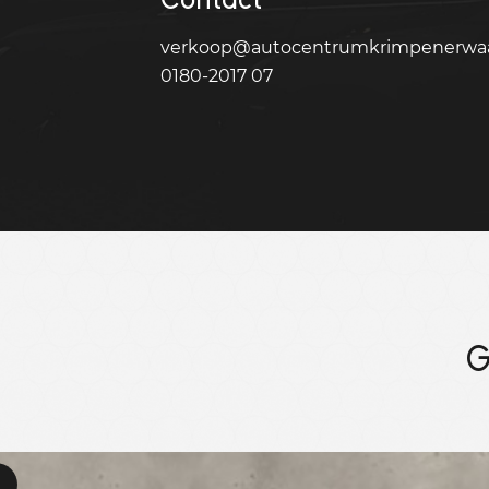
verkoop@autocentrumkrimpenerwaa
0180-2017 07
G