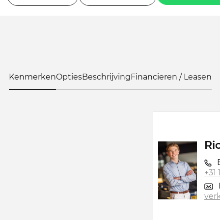
Kenmerken
Opties
Beschrijving
Financieren / Leasen
Ri
B
+31
ver