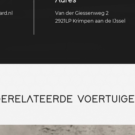
rd.nl
Van der Giessenweg 2
2921LP Krimpen aan de IJssel
ERELATEERDE VOERTUIG