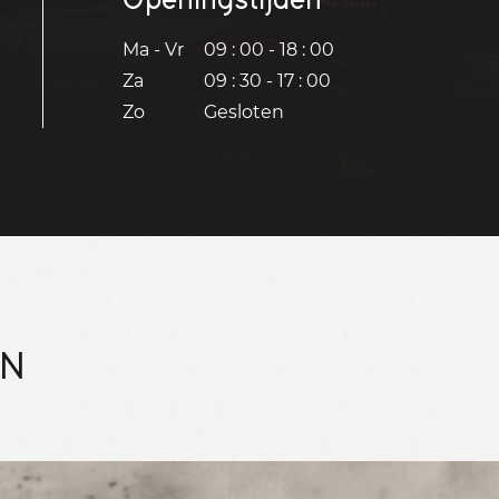
Ma - Vr
09 : 00 - 18 : 00
Za
09 : 30 - 17 : 00
Zo
Gesloten
EN
Bekijk 