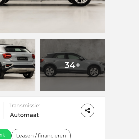
34+
Transmissie:
Automaat
oek
Leasen / financieren