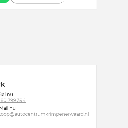
ck
el nu
 180 799 394
Mail nu
koop@autocentrumkrimpenerwaard.nl