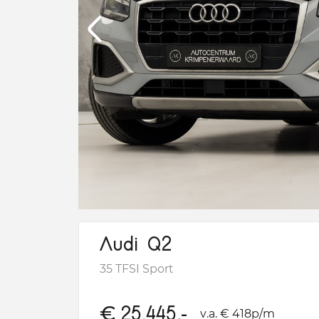
Audi Q2
35 TFSI Sport
€
25.445,-
v.a. € 418p/m