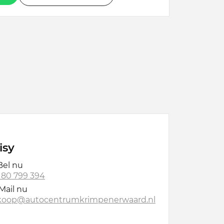
isy
el nu
 180 799 394
Mail nu
koop@autocentrumkrimpenerwaard.nl