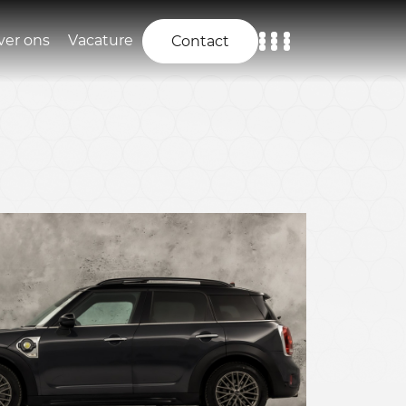
ver ons
Vacature
Contact
Home
Aanbod
Diensten
Over ons
Vacature
Contact