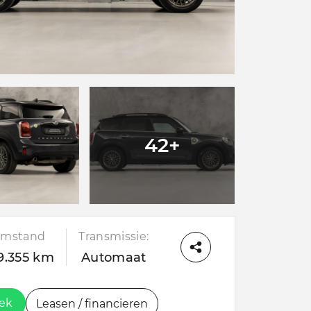
42+
kmstand
Transmissie:
9.355 km
Automaat
oek
Leasen / financieren