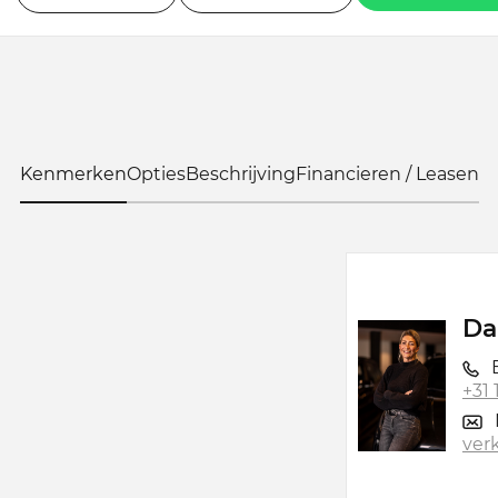
Kenmerken
Opties
Beschrijving
Financieren / Leasen
Da
B
+31
ver