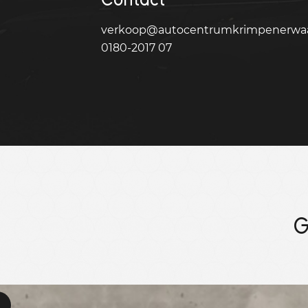
verkoop@autocentrumkrimpenerwaa
0180-2017 07
G