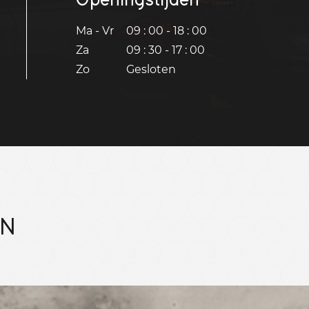
Ma - Vr
09 : 00 - 18 : 00
Za
09 : 30 - 17 : 00
Zo
Gesloten
EN
Bekijk 