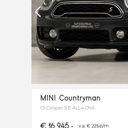
MINI Countryman
1.5 Cooper S E ALL4 Chili
€
16.945,-
v.a. € 226p/m