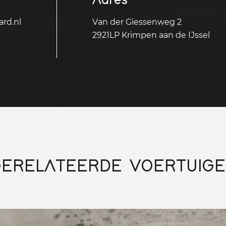
rd.nl
Van der Giessenweg 2
2921LP Krimpen aan de IJssel
ERELATEERDE VOERTUIG