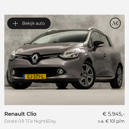
Bekijk auto
Renault Clio
€ 5.945,-
A
Estate 0.9 TCe Night&Day
v.a. € 101 p/m
1.