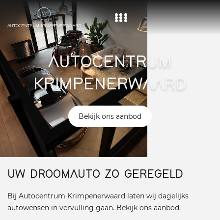
Home
AUTOCENTRUM
Aanbod
KRIMPENERWAARD
Diensten
Over ons
Bekijk ons aanbod
Vacature
Contact
UW DROOMAUTO ZO GEREGELD
Bij Autocentrum Krimpenerwaard laten wij dagelijks
autowensen in vervulling gaan. Bekijk ons aanbod.