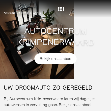
Home
AUTOCENTRUM
Aanbod
KRIMPENERWAARD
Diensten
Over ons
Bekijk ons aanbod
Vacature
Contact
UW DROOMAUTO ZO GEREGELD
Bij Autocentrum Krimpenerwaard laten wij dagelijks
autowensen in vervulling gaan. Bekijk ons aanbod.