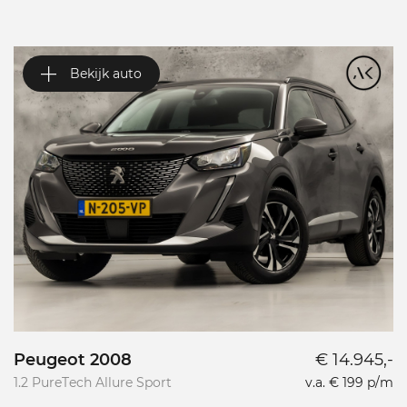
Bekijk auto
Peugeot 2008
€ 14.945,-
P
1.2 PureTech Allure Sport
v.a. € 199 p/m
L
L