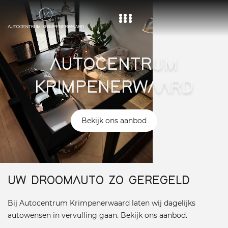
Home
AUTOCENTRUM
Aanbod
KRIMPENERWAARD
Diensten
Over ons
Bekijk ons aanbod
Vacature
Contact
UW DROOMAUTO ZO GEREGELD
Bij Autocentrum Krimpenerwaard laten wij dagelijks
autowensen in vervulling gaan. Bekijk ons aanbod.