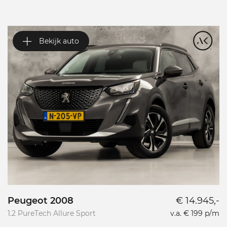
Bekijk auto
Peugeot 2008
€ 14.945,-
P
1.2 PureTech Allure Sport
v.a. € 199 p/m
L
L