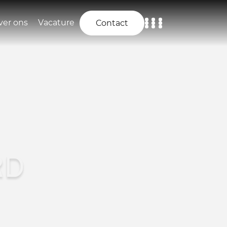
ver ons
Vacature
Contact
Home
Aanbod
Diensten
Over ons
RD
Vacature
Contact