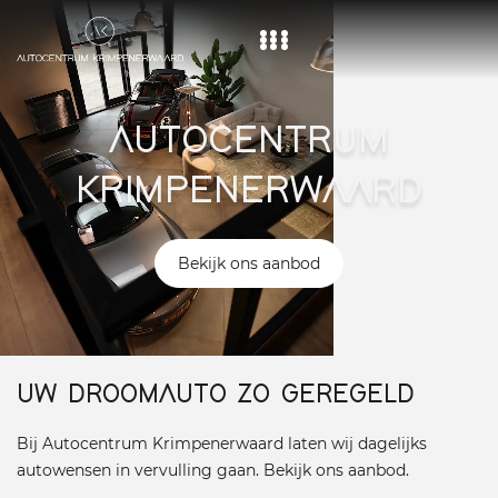
Home
AUTOCENTRUM
Aanbod
KRIMPENERWAARD
Diensten
Over ons
Bekijk ons aanbod
Vacature
Contact
UW DROOMAUTO ZO GEREGELD
Bij Autocentrum Krimpenerwaard laten wij dagelijks
autowensen in vervulling gaan. Bekijk ons aanbod.