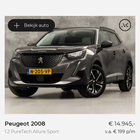
Bekijk auto
Peugeot 2008
€ 14.945,-
P
1.2 PureTech Allure Sport
v.a. € 199 p/m
L
L