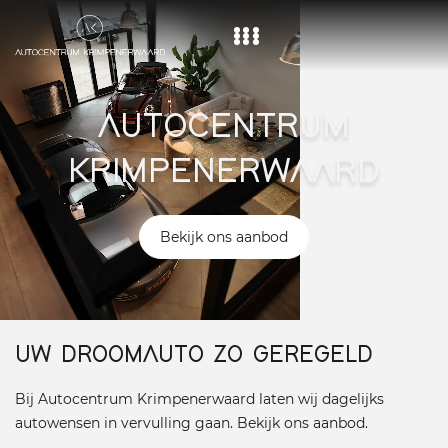
Home
AUTOCENTRUM
Aanbod
KRIMPENERWAARD
Diensten
Over ons
Bekijk ons aanbod
Vacature
Contact
UW DROOMAUTO ZO GEREGELD
Bij Autocentrum Krimpenerwaard laten wij dagelijks
autowensen in vervulling gaan. Bekijk ons aanbod.