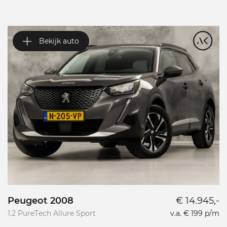
Bekijk auto
Peugeot 2008
€ 14.945,-
P
1.2 PureTech Allure Sport
v.a. € 199 p/m
L
L