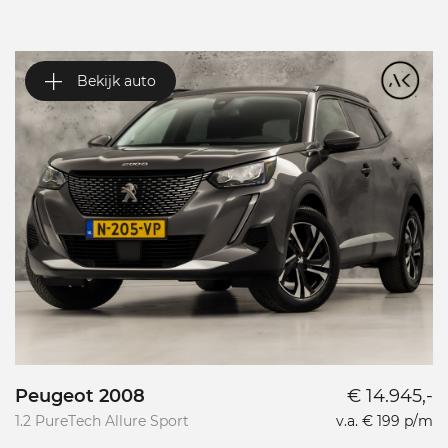
Bekijk auto
Peugeot 2008
€ 14.945,-
P
1.2 PureTech Allure Sport
v.a. € 199 p/m
L
L