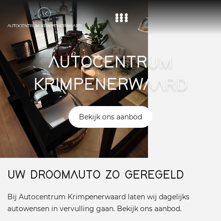
Home
AUTOCENTRUM
Aanbod
KRIMPENERWAARD
Diensten
Over ons
Bekijk ons aanbod
Vacature
Contact
UW DROOMAUTO ZO GEREGELD
Bij Autocentrum Krimpenerwaard laten wij dagelijks
autowensen in vervulling gaan. Bekijk ons aanbod.