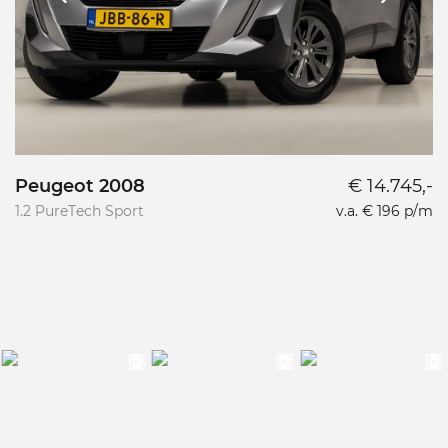
Peugeot 2008
€ 14.745,-
1.2 PureTech Sport
v.a. € 196 p/m
2.