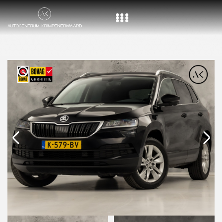
Home
Aanbod
Diensten
Over ons
Vacature
Contact