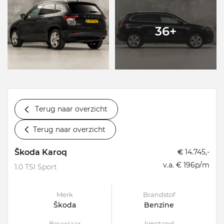
36+
Terug naar overzicht
Terug naar overzicht
Škoda Karoq
€
14.745,-
v.a. € 196p/m
1.0 TSI Sport
Merk
Brandstof
Škoda
Benzine
Bouwjaar
kmstand