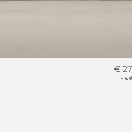
€ 27
v.a.