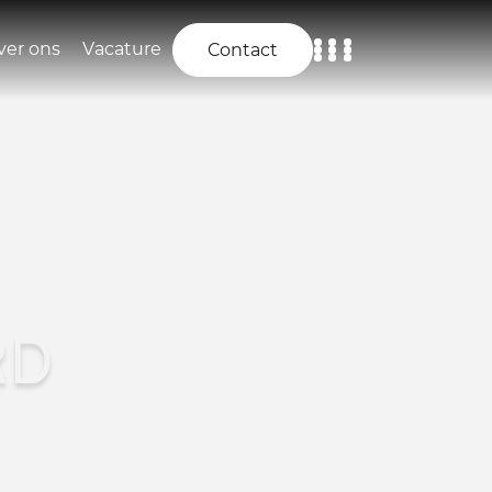
ver ons
Vacature
Contact
Home
Aanbod
Diensten
Over ons
RD
Vacature
Contact