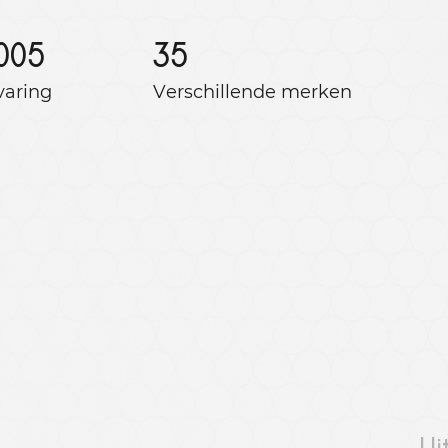
005
35
varing
Verschillende merken