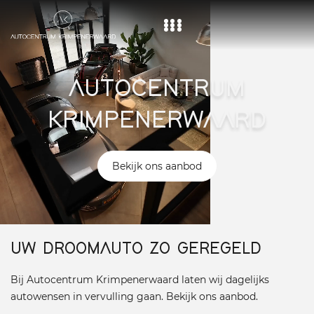
Home
AUTOCENTRUM
Aanbod
KRIMPENERWAARD
Diensten
Over ons
Bekijk ons aanbod
Vacature
Contact
UW DROOMAUTO ZO GEREGELD
Bij Autocentrum Krimpenerwaard laten wij dagelijks
autowensen in vervulling gaan. Bekijk ons aanbod.