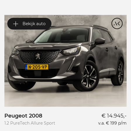
Bekijk auto
Peugeot 2008
€ 14.945,-
P
1.2 PureTech Allure Sport
v.a. € 199 p/m
L
L