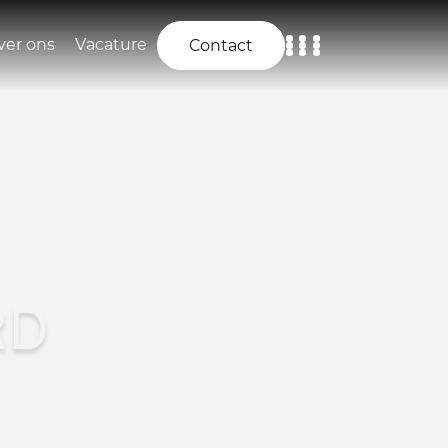
ver ons
Vacature
Contact
Home
Aanbod
Diensten
Over ons
RD
Vacature
Contact