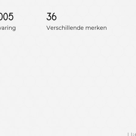
005
36
varing
Verschillende merken