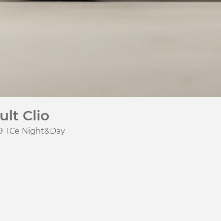
lt Clio
.9 TCe Night&Day