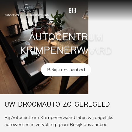
Home
AUTOCENTRUM
Aanbod
KRIMPENERWAARD
Diensten
Over ons
Bekijk ons aanbod
Vacature
Contact
UW DROOMAUTO ZO GEREGELD
Bij Autocentrum Krimpenerwaard laten wij dagelijks
autowensen in vervulling gaan. Bekijk ons aanbod.