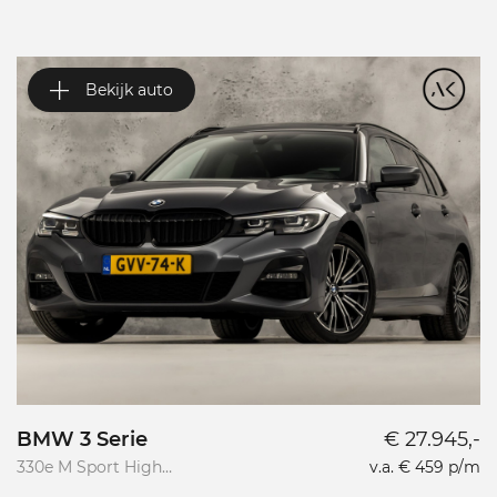
Bekijk auto
BMW 3 Serie
€ 27.945,-
V
330e M Sport High
v.a. € 459 p/m
Va
Executive
R