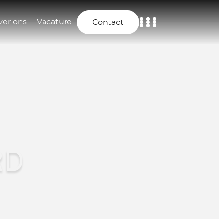
ver ons
Vacature
Contact
Home
Aanbod
Diensten
Over ons
RD
Vacature
Contact