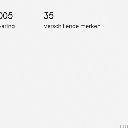
005
35
varing
Verschillende merken