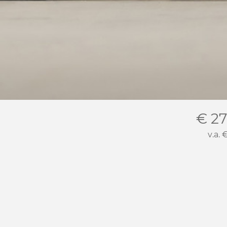
€ 27
v.a.