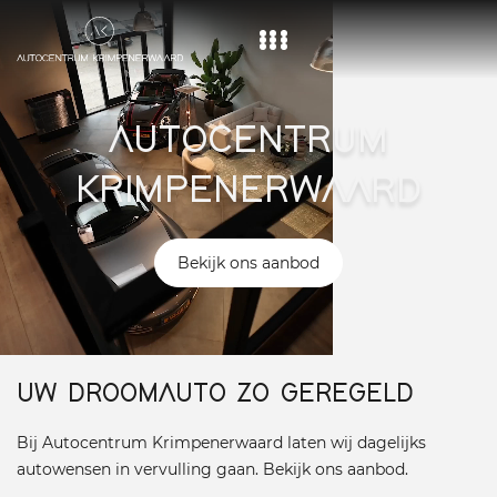
Home
AUTOCENTRUM
Aanbod
KRIMPENERWAARD
Diensten
Over ons
Bekijk ons aanbod
Vacature
Contact
UW DROOMAUTO ZO GEREGELD
Bij Autocentrum Krimpenerwaard laten wij dagelijks
autowensen in vervulling gaan. Bekijk ons aanbod.