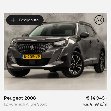
Bekijk auto
Peugeot 2008
€ 14.945,-
P
1.2 PureTech Allure Sport
v.a. € 199 p/m
L
L