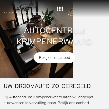
Home
AUTOCENTRUM
Aanbod
KRIMPENERWAARD
Diensten
Over ons
Bekijk ons aanbod
Vacature
Contact
UW DROOMAUTO ZO GEREGELD
Bij Autocentrum Krimpenerwaard laten wij dagelijks
autowensen in vervulling gaan. Bekijk ons aanbod.