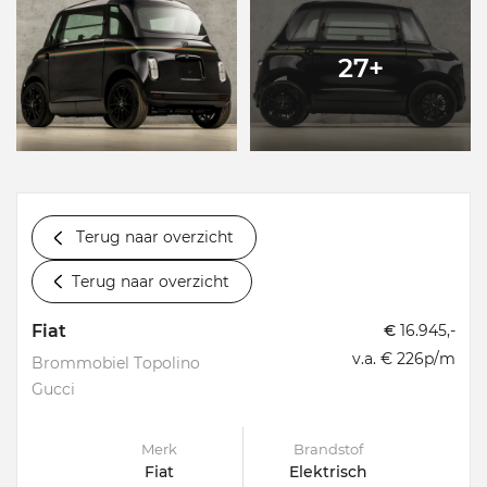
27+
Terug naar overzicht
Terug naar overzicht
Fiat
€
16.945,-
v.a. € 226p/m
Brommobiel Topolino
Gucci
Merk
Brandstof
Fiat
Elektrisch