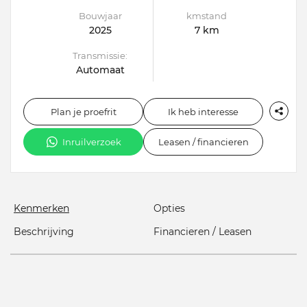
Bouwjaar
kmstand
2025
7 km
Transmissie:
Automaat
Plan je proefrit
Ik heb interesse
Inruilverzoek
Leasen / financieren
Kenmerken
Opties
Beschrijving
Financieren / Leasen