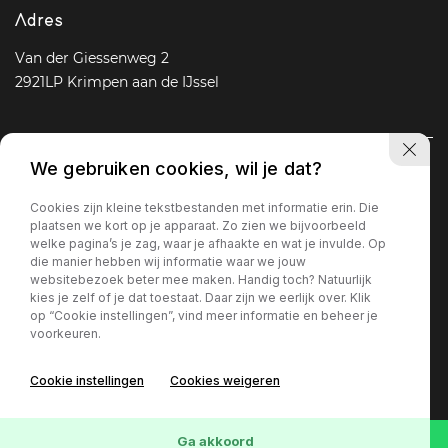
Adres
Van der Giessenweg 2
2921LP Krimpen aan de IJssel
We gebruiken cookies, wil je dat?
Navigatie
Cookies zijn kleine tekstbestanden met informatie erin. Die
Aanbod
Diensten
Over ons
Vacature
Contact
plaatsen we kort op je apparaat. Zo zien we bijvoorbeeld
welke pagina’s je zag, waar je afhaakte en wat je invulde. Op
die manier hebben wij informatie waar we jouw
websitebezoek beter mee maken. Handig toch? Natuurlijk
Openingstijden
kies je zelf of je dat toestaat. Daar zijn we eerlijk over. Klik
op “Cookie instellingen”, vind meer informatie en beheer je
Ma - Vr
09 : 00 - 18 : 00
voorkeuren.
Za
09 : 30 - 17 : 00
Zo
Gesloten
Cookie instellingen
Cookies weigeren
Privacy policy
Ga akkoord