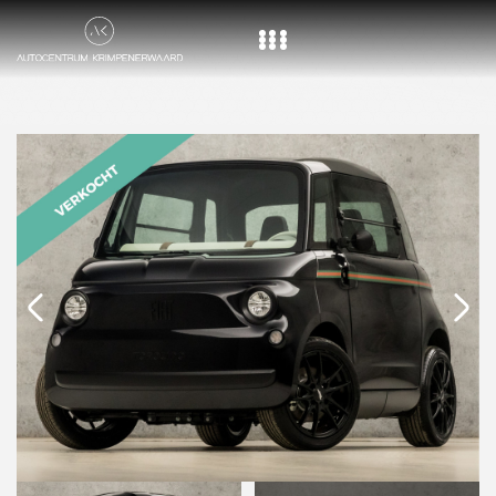
Home
Aanbod
Diensten
Over ons
Vacature
Contact