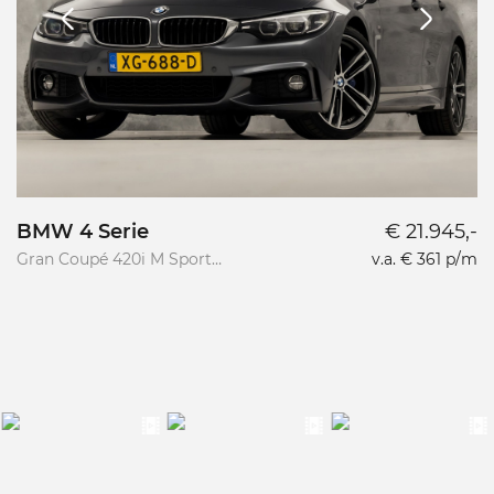
BMW 4 Serie
€ 21.945,-
Gran Coupé 420i M Sport
v.a. € 361 p/m
Sp
High Executive