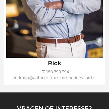
Rick
+31 180 799 394
verkoop@autocentrumkrimpenerwaard.nl
VRAGEN OF INTERESSE?