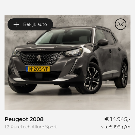
Bekijk auto
Peugeot 2008
€ 14.945,-
P
1.2 PureTech Allure Sport
v.a. € 199 p/m
L
L