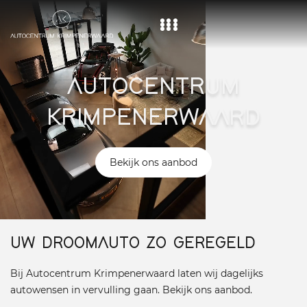
Home
AUTOCENTRUM
Aanbod
KRIMPENERWAARD
Diensten
Over ons
Bekijk ons aanbod
Vacature
Contact
UW DROOMAUTO ZO GEREGELD
Bij Autocentrum Krimpenerwaard laten wij dagelijks
autowensen in vervulling gaan. Bekijk ons aanbod.