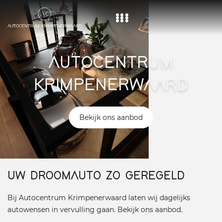
Home
AUTOCENTRUM
Aanbod
KRIMPENERWAARD
Diensten
Over ons
Bekijk ons aanbod
Vacature
Contact
UW DROOMAUTO ZO GEREGELD
Bij Autocentrum Krimpenerwaard laten wij dagelijks
autowensen in vervulling gaan. Bekijk ons aanbod.