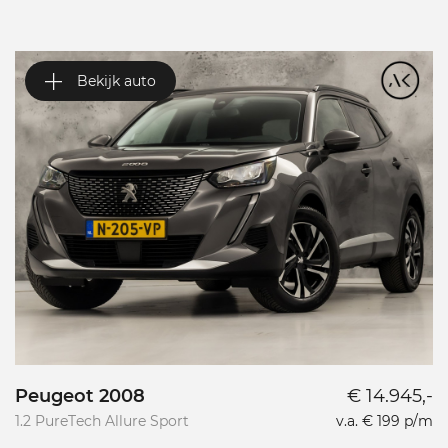
Bekijk auto
Peugeot 2008
€ 14.945,-
P
1.2 PureTech Allure Sport
v.a. € 199 p/m
L
L