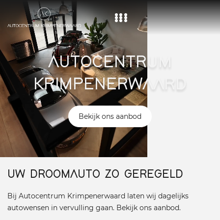
Home
AUTOCENTRUM
Aanbod
KRIMPENERWAARD
Diensten
Over ons
Bekijk ons aanbod
Vacature
Contact
UW DROOMAUTO ZO GEREGELD
Bij Autocentrum Krimpenerwaard laten wij dagelijks
autowensen in vervulling gaan. Bekijk ons aanbod.