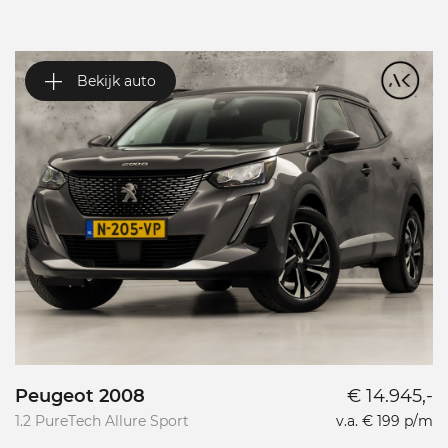
Bekijk auto
Peugeot 2008
€ 14.945,-
P
1.2 PureTech Allure Sport
v.a. € 199 p/m
L
L