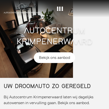
Home
AUTOCENTRUM
Aanbod
KRIMPENERWAARD
Diensten
Over ons
Bekijk ons aanbod
Vacature
Contact
UW DROOMAUTO ZO GEREGELD
Bij Autocentrum Krimpenerwaard laten wij dagelijks
autowensen in vervulling gaan. Bekijk ons aanbod.