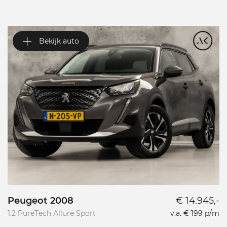
Bekijk auto
Peugeot 2008
€ 14.945,-
P
1.2 PureTech Allure Sport
v.a. € 199 p/m
L
L