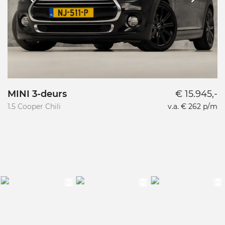
MINI 3-deurs
€ 15.945,-
1.5 Cooper Chili
v.a. € 262 p/m
1.