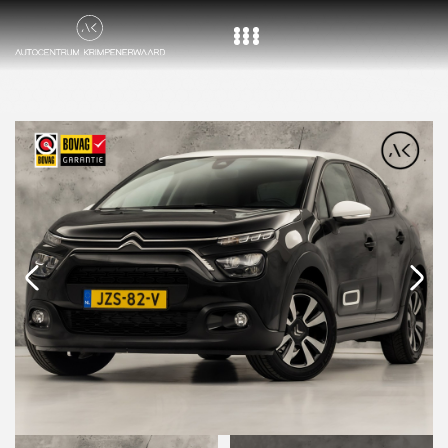
Home
Aanbod
Diensten
Over ons
Vacature
Contact