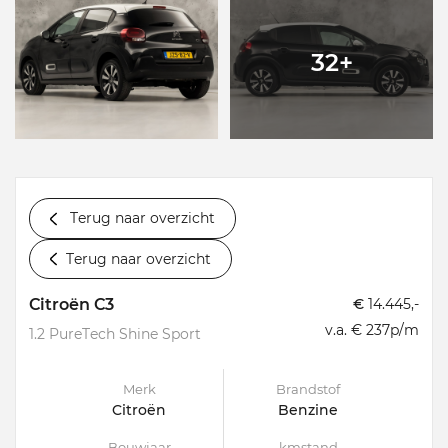
32+
Terug naar overzicht
Terug naar overzicht
Citroën C3
€
14.445,-
v.a. € 237p/m
1.2 PureTech Shine Sport
Merk
Brandstof
Citroën
Benzine
Bouwjaar
kmstand