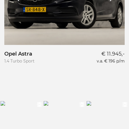
Opel Astra
€ 11.945,-
1.4 Turbo Sport
v.a. € 196 p/m
0