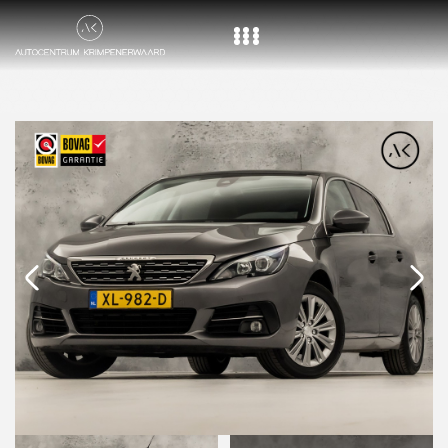
Home
Aanbod
Diensten
Over ons
Vacature
Contact