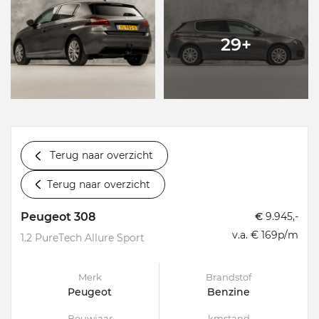
29+
Terug naar overzicht
Terug naar overzicht
Peugeot 308
€
9.945,-
v.a. € 169p/m
1.2 PureTech Allure Sport
Merk
Brandstof
Peugeot
Benzine
Bouwjaar
kmstand