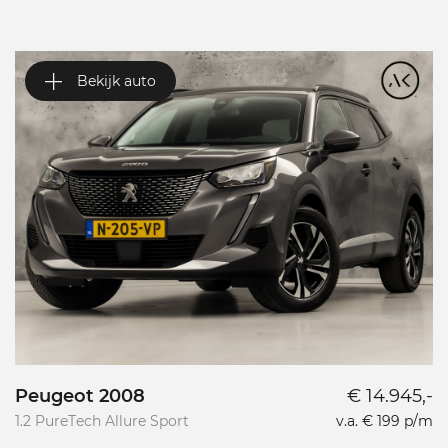
Bekijk auto
Peugeot 2008
€ 14.945,-
P
1.2 PureTech Allure Sport
v.a. € 199 p/m
L
L