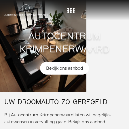
Home
AUTOCENTRUM
Aanbod
KRIMPENERWAARD
Diensten
Over ons
Bekijk ons aanbod
Vacature
Contact
UW DROOMAUTO ZO GEREGELD
Bij Autocentrum Krimpenerwaard laten wij dagelijks
autowensen in vervulling gaan. Bekijk ons aanbod.