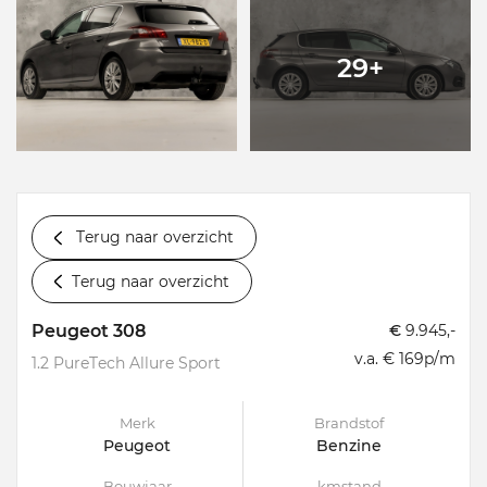
29+
Terug naar overzicht
Terug naar overzicht
Peugeot 308
€
9.945,-
v.a. € 169p/m
1.2 PureTech Allure Sport
Merk
Brandstof
Peugeot
Benzine
Bouwjaar
kmstand