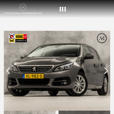
Home
Aanbod
Diensten
Over ons
Vacature
Contact