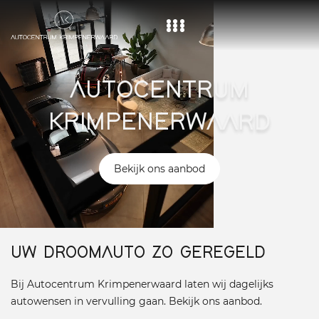
Home
AUTOCENTRUM
Aanbod
KRIMPENERWAARD
Diensten
Over ons
Bekijk ons aanbod
Vacature
Contact
UW DROOMAUTO ZO GEREGELD
Bij Autocentrum Krimpenerwaard laten wij dagelijks
autowensen in vervulling gaan. Bekijk ons aanbod.