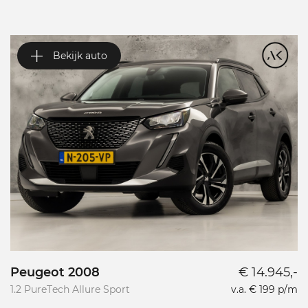
Bekijk auto
Peugeot 2008
€ 14.945,-
P
1.2 PureTech Allure Sport
v.a. € 199 p/m
L
L