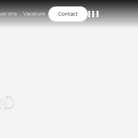
ver ons
Vacature
Contact
Home
Aanbod
Diensten
Over ons
RD
Vacature
Contact