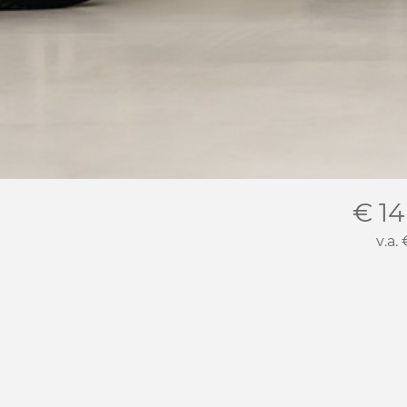
€ 14
v.a.