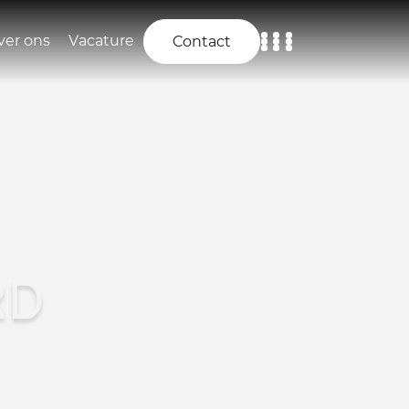
ver ons
Vacature
Contact
Home
Aanbod
Diensten
Over ons
RD
Vacature
Contact