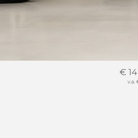
€ 14
v.a.