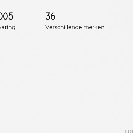
005
36
varing
Verschillende merken