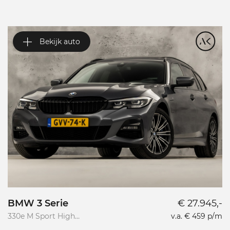
Bekijk auto
BMW 3 Serie
€ 27.945,-
V
330e M Sport High
v.a. € 459 p/m
Va
Executive
R