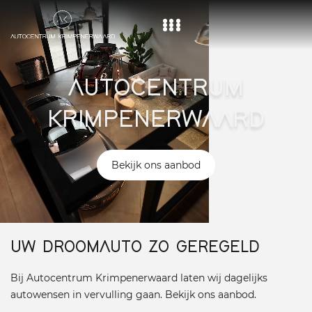
Home
AUTOCENTRUM
Aanbod
KRIMPENERWAARD
Diensten
Over ons
Bekijk ons aanbod
Vacature
Contact
UW DROOMAUTO ZO GEREGELD
Bij Autocentrum Krimpenerwaard laten wij dagelijks
autowensen in vervulling gaan. Bekijk ons aanbod.