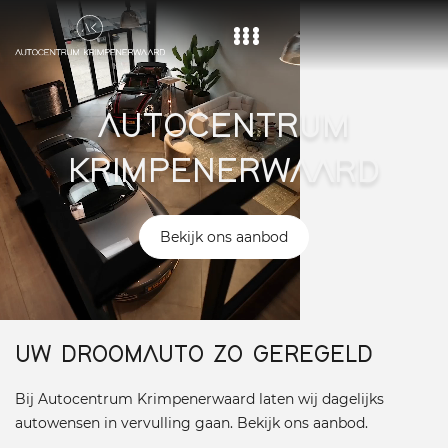
Home
AUTOCENTRUM
Aanbod
KRIMPENERWAARD
Diensten
Over ons
Bekijk ons aanbod
Vacature
Contact
UW DROOMAUTO ZO GEREGELD
Bij Autocentrum Krimpenerwaard laten wij dagelijks
autowensen in vervulling gaan. Bekijk ons aanbod.