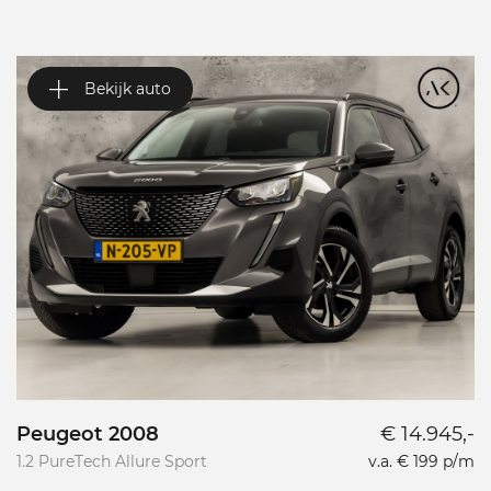
Bekijk auto
Peugeot 2008
€ 14.945,-
P
1.2 PureTech Allure Sport
v.a. € 199 p/m
L
L