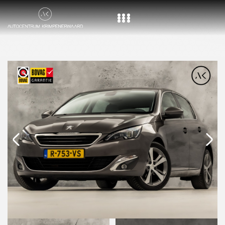
Home
Aanbod
Diensten
Over ons
Vacature
Contact