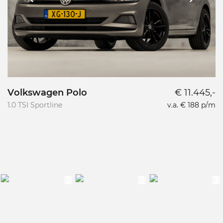
Volkswagen Polo
€ 11.445,-
1.0 TSI Sportline
v.a. € 188 p/m
1.