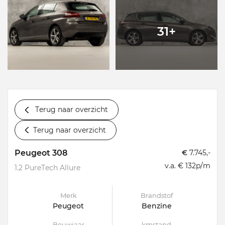
31+
Terug naar overzicht
Terug naar overzicht
Peugeot 308
€
7.745,-
v.a. € 132p/m
1.2 PureTech Allure
Merk
Brandstof
Peugeot
Benzine
Bouwjaar
kmstand