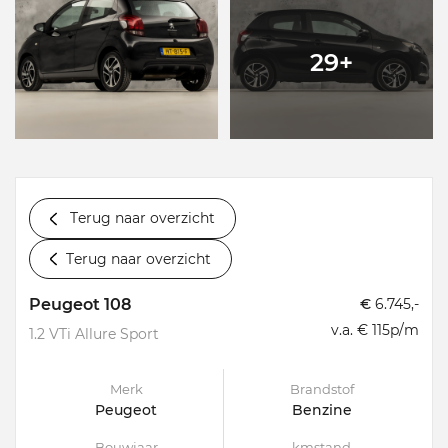
29+
Terug naar overzicht
Terug naar overzicht
Peugeot 108
€
6.745,-
v.a. € 115p/m
1.2 VTi Allure Sport
Merk
Brandstof
Peugeot
Benzine
Bouwjaar
kmstand