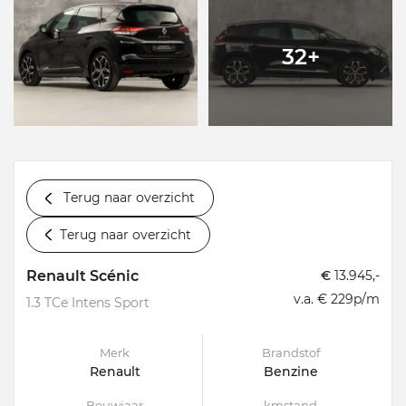
32+
Terug naar overzicht
Terug naar overzicht
Renault Scénic
€
13.945,-
v.a. € 229p/m
1.3 TCe Intens Sport
Merk
Brandstof
Renault
Benzine
Bouwjaar
kmstand