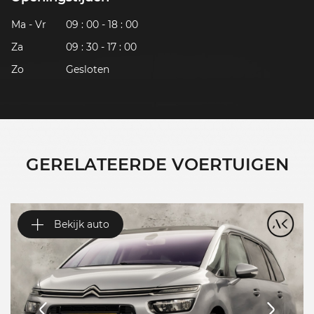
Ma - Vr
09 : 00 - 18 : 00
Za
09 : 30 - 17 : 00
Zo
Gesloten
GERELATEERDE VOERTUIGEN
Bekijk auto