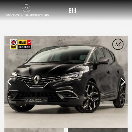
Home
Aanbod
Diensten
Over ons
Vacature
Contact