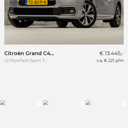
Citroën Grand C4
€ 13.445,-
Picasso
1.2 PureTech Sport 7
v.a. € 221 p/m
22
Persoons
P