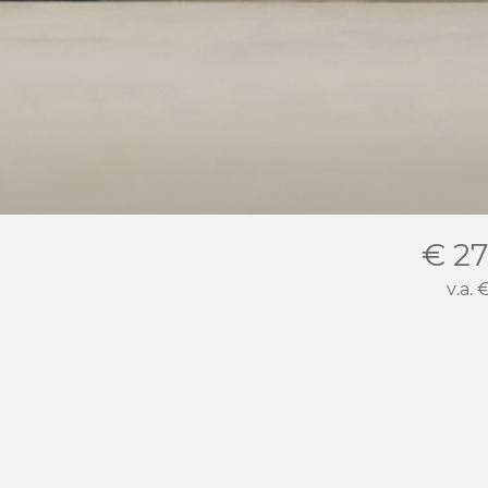
€ 27
v.a.