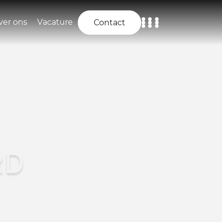
ver ons
Vacature
Contact
Home
Aanbod
Diensten
Over ons
RD
Vacature
Contact