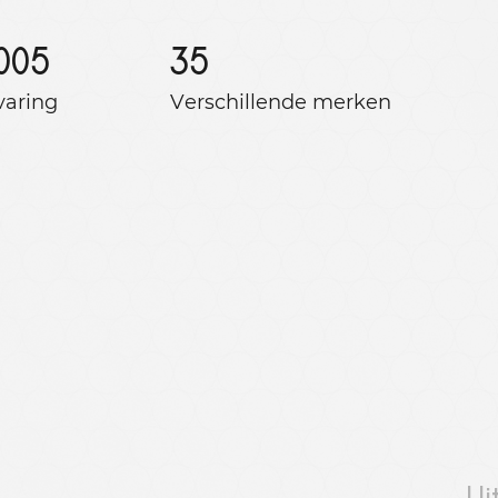
005
35
varing
Verschillende merken