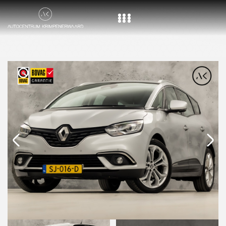
Home
Aanbod
Diensten
Over ons
Vacature
Contact