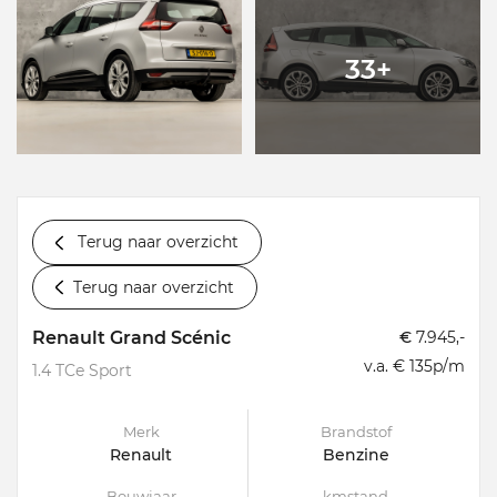
33+
Terug naar overzicht
Terug naar overzicht
Renault Grand Scénic
€
7.945,-
v.a. € 135p/m
1.4 TCe Sport
Merk
Brandstof
Renault
Benzine
Bouwjaar
kmstand