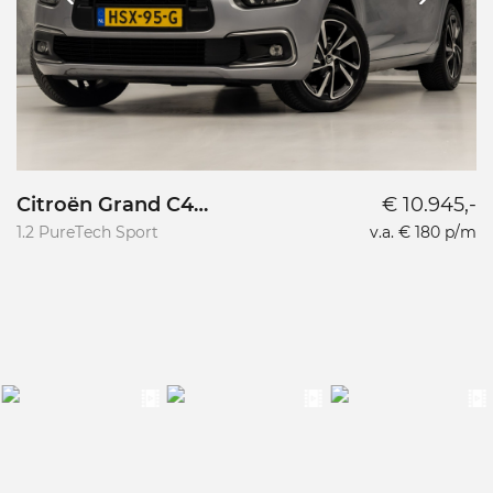
Citroën Grand C4
€ 10.945,-
Picasso
1.2 PureTech Sport
v.a. € 180 p/m
To