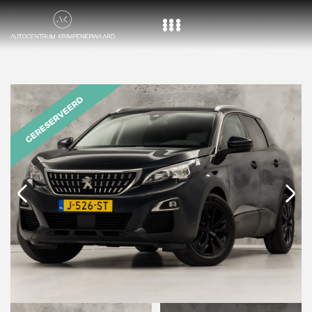
Home
Aanbod
Diensten
Over ons
Vacature
Contact