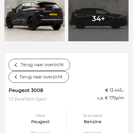
34+
Terug naar overzicht
Terug naar overzicht
Peugeot 3008
€
13.445,-
v.a. € 179p/m
1.2 PureTech Sport
Merk
Brandstof
Peugeot
Benzine
Bouwjaar
kmstand