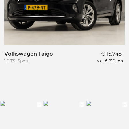
Volkswagen Taigo
€ 15.745,-
1.0 TSI Sport
v.a. € 210 p/m
1.