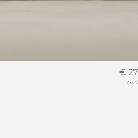
€ 27
v.a.