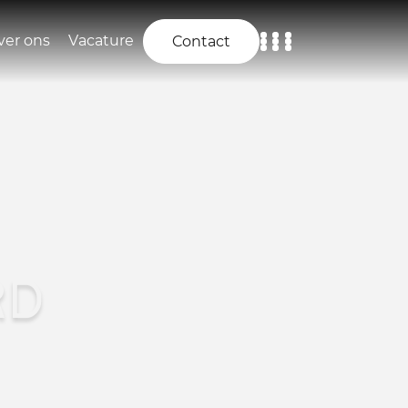
ver ons
Vacature
Contact
Home
Aanbod
Diensten
Over ons
RD
Vacature
Contact