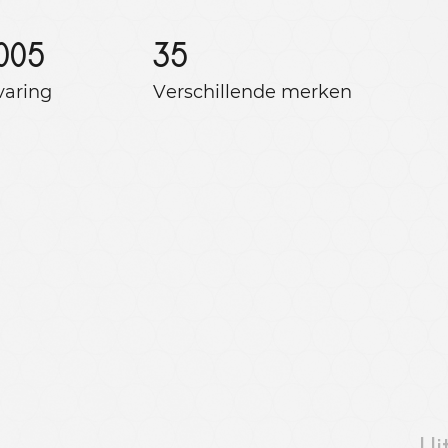
005
35
varing
Verschillende merken